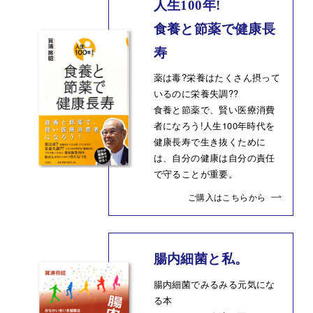
人生100年!
食養と節薬で健康長
寿
薬は毒?栄養はたくさん摂って
いるのに栄養失調??
食養と節薬で、賢い医療消費
者になろう!人生100年時代を
健康長寿で生き抜くために
は、自分の健康は自分の責任
で守ることが重要。
ご購入はこちらから
腸内細菌と私。
腸内細菌でみるみる元気にな
る本