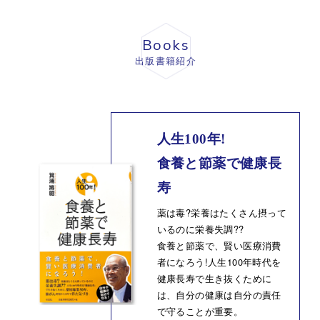
Books
出版書籍紹介
人生100年!
食養と節薬で健康長
寿
薬は毒?栄養はたくさん摂って
いるのに栄養失調??
食養と節薬で、賢い医療消費
者になろう!人生100年時代を
健康長寿で生き抜くために
は、自分の健康は自分の責任
で守ることが重要。